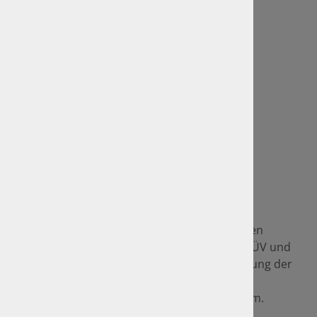
GTÜ Website
Anfahrt und Standorte
Sitemap
Rechtliches
Impressum
Datenschutz
GTÜ-Vertragspartner
Als GTÜ-Vertragspartner sind wir im amtlichen
Bereich seit vielen Jahren Mitbewerber von TÜV und
DEKRA und setzen im Namen und auf Rechnung der
GTÜ amtliche Prüfungen sowie z. B. die
Hauptuntersuchung inkl. "AU/UMA" für Sie um.