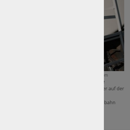
Foto: Wylezich/Foto: Wylezich/Fotolia.comFotolia.com
ADR: Europäisches Übereinkommen über die
internationale Beförderung gefährlicher Güter auf der
Straße
GGVSEB: Gefahrgutverordnung Straße, Eisenbahn
und Binnenschifffahrt