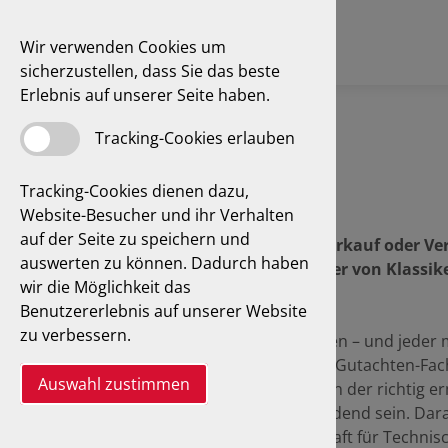
Wir verwenden Cookies um
sicherzustellen, dass Sie das beste
Erlebnis auf unserer Seite haben.
Tracking-Cookies erlauben
Tracking-Cookies dienen dazu,
Website-Besucher und ihr Verhalten
auf der Seite zu speichern und
Erwerb eines Oldtimers, Verkauf oder Ve
auswerten zu können. Dadurch haben
der Regel benötigen Besitzer von Klassike
wir die Möglichkeit das
Gutachten.
Benutzererlebnis auf unserer Website
zu verbessern.
Alle reden von Wertgutachten – und jeder 
den Laien nicht einfach, das Gutachten-Fac
Auswahl zustimmen
Je nach Geschäftsvorfall kann der richtig er
Fahrzeuges jedoch entscheidend sein. Dara
Experten der GTÜ Gesellschaft für Techni